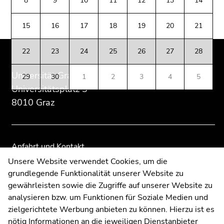
8
9
10
11
12
13
14
(Zugriffstaste
Zusatzinformationen:
Zur
Zur
5)
Übersicht
Übersicht
15
16
17
18
19
20
21
Zu
der
der
den
Seitenbereiche
Seitenbereiche
Seiteneinstellungen
22
23
24
25
26
27
28
(Benutzer/Sprache)
Universität Graz
(Zugriffstaste
29
30
1
2
3
4
5
8)
Universitätsplatz 3
Zur
8010 Graz
Suche
(Zugriffstaste
9)
Anfahrt und Kontakt
Ende
Kommunikation und Öffentlichkeitsarbeit
Unsere Website verwendet Cookies, um die
dieses
grundlegende Funktionalität unserer Website zu
Moodle
Seitenbereichs.
gewährleisten sowie die Zugriffe auf unserer Website zu
UNIGRAZonline
Zur
analysieren bzw. um Funktionen für Soziale Medien und
Impressum
Übersicht
zielgerichtete Werbung anbieten zu können. Hierzu ist es
Datenschutzerklärung
der
nötig Informationen an die jeweiligen Dienstanbieter