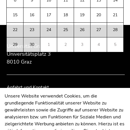
8
9
10
11
12
13
14
(Zugriffstaste
Zusatzinformationen:
Zur
Zur
5)
Übersicht
Übersicht
15
16
17
18
19
20
21
Zu
der
der
den
Seitenbereiche
Seitenbereiche
Seiteneinstellungen
22
23
24
25
26
27
28
(Benutzer/Sprache)
(Zugriffstaste
29
30
1
2
3
4
5
Universität Graz
8)
Universitätsplatz 3
Zur
8010 Graz
Suche
(Zugriffstaste
9)
Anfahrt und Kontakt
Ende
Kommunikation und Öffentlichkeitsarbeit
Unsere Website verwendet Cookies, um die
dieses
grundlegende Funktionalität unserer Website zu
Moodle
Seitenbereichs.
gewährleisten sowie die Zugriffe auf unserer Website zu
Zur
UNIGRAZonline
analysieren bzw. um Funktionen für Soziale Medien und
Übersicht
Impressum
zielgerichtete Werbung anbieten zu können. Hierzu ist es
der
Datenschutzerklärung