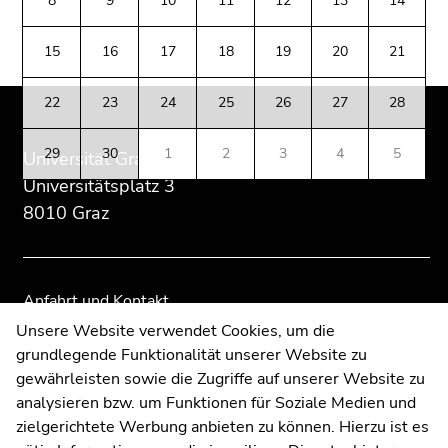
8
9
10
11
12
13
14
(Zugriffstaste
Zusatzinformationen:
Zur
Zur
5)
Übersicht
Übersicht
15
16
17
18
19
20
21
Zu
der
der
den
Seitenbereiche
Seitenbereiche
Seiteneinstellungen
22
23
24
25
26
27
28
(Benutzer/Sprache)
(Zugriffstaste
29
30
1
2
3
4
5
Universität Graz
8)
Universitätsplatz 3
Zur
8010 Graz
Suche
(Zugriffstaste
9)
Anfahrt und Kontakt
Ende
Kommunikation und Öffentlichkeitsarbeit
Unsere Website verwendet Cookies, um die
dieses
grundlegende Funktionalität unserer Website zu
Moodle
Seitenbereichs.
gewährleisten sowie die Zugriffe auf unserer Website zu
Zur
UNIGRAZonline
analysieren bzw. um Funktionen für Soziale Medien und
Übersicht
Impressum
zielgerichtete Werbung anbieten zu können. Hierzu ist es
der
Datenschutzerklärung