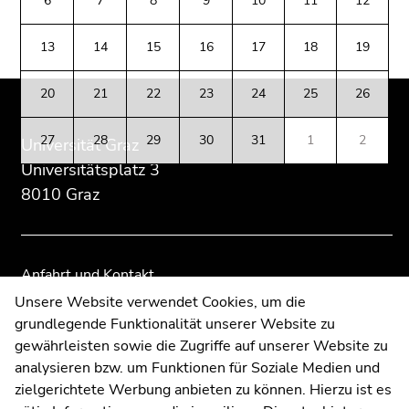
6
7
8
9
10
11
12
(Zugriffstaste
Zusatzinformationen:
Zur
Zur
5)
Übersicht
Übersicht
13
14
15
16
17
18
19
Zu
der
der
den
Seitenbereiche
Seitenbereiche
Seiteneinstellungen
20
21
22
23
24
25
26
(Benutzer/Sprache)
(Zugriffstaste
27
28
29
30
31
1
2
Universität Graz
8)
Universitätsplatz 3
Zur
8010 Graz
Suche
(Zugriffstaste
9)
Anfahrt und Kontakt
Ende
Kommunikation und Öffentlichkeitsarbeit
Unsere Website verwendet Cookies, um die
dieses
grundlegende Funktionalität unserer Website zu
Moodle
Seitenbereichs.
gewährleisten sowie die Zugriffe auf unserer Website zu
Zur
UNIGRAZonline
analysieren bzw. um Funktionen für Soziale Medien und
Übersicht
Impressum
zielgerichtete Werbung anbieten zu können. Hierzu ist es
der
Datenschutzerklärung