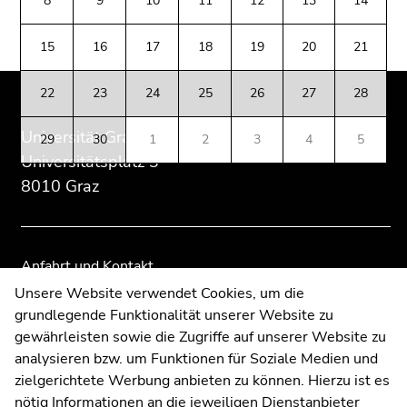
8
9
10
11
12
13
14
(Zugriffstaste
Zusatzinformationen:
Zur
Zur
5)
Übersicht
Übersicht
15
16
17
18
19
20
21
Zu
der
der
den
Seitenbereiche
Seitenbereiche
Seiteneinstellungen
22
23
24
25
26
27
28
(Benutzer/Sprache)
Universität Graz
(Zugriffstaste
29
30
1
2
3
4
5
8)
Universitätsplatz 3
Zur
8010 Graz
Suche
(Zugriffstaste
9)
Anfahrt und Kontakt
Ende
Kommunikation und Öffentlichkeitsarbeit
Unsere Website verwendet Cookies, um die
dieses
grundlegende Funktionalität unserer Website zu
Moodle
Seitenbereichs.
gewährleisten sowie die Zugriffe auf unserer Website zu
UNIGRAZonline
Zur
analysieren bzw. um Funktionen für Soziale Medien und
Impressum
Übersicht
zielgerichtete Werbung anbieten zu können. Hierzu ist es
Datenschutzerklärung
der
nötig Informationen an die jeweiligen Dienstanbieter