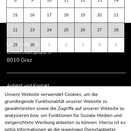
8
9
10
11
12
13
14
(Zugriffstaste
Zusatzinformationen:
Zur
Zur
5)
Übersicht
Übersicht
15
16
17
18
19
20
21
Zu
der
der
den
Seitenbereiche
Seitenbereiche
Seiteneinstellungen
22
23
24
25
26
27
28
(Benutzer/Sprache)
Universität Graz
(Zugriffstaste
29
30
1
2
3
4
5
8)
Universitätsplatz 3
Zur
8010 Graz
Suche
(Zugriffstaste
9)
Anfahrt und Kontakt
Ende
Kommunikation und Öffentlichkeitsarbeit
Unsere Website verwendet Cookies, um die
dieses
grundlegende Funktionalität unserer Website zu
Moodle
Seitenbereichs.
gewährleisten sowie die Zugriffe auf unserer Website zu
UNIGRAZonline
Zur
analysieren bzw. um Funktionen für Soziale Medien und
Impressum
Übersicht
zielgerichtete Werbung anbieten zu können. Hierzu ist es
Datenschutzerklärung
der
nötig Informationen an die jeweiligen Dienstanbieter