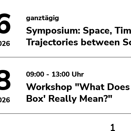
6
ganztägig
Symposium: Space, Tim
Trajectories between S
026
8
09:00 - 13:00 Uhr
Workshop "What Does '
Box' Really Mean?"
026
1