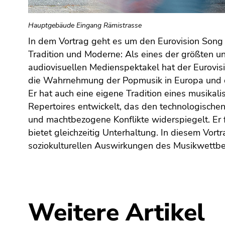
(Zugriffstaste
5)
Hauptgebäude Eingang Rämistrasse
Zu
den
In dem Vortrag geht es um den Eurovision Song
diskutiert, Auftritte hervorgehoben, die folkloristisch
Seiteneinstellungen
Tradition und Moderne: Als eines der größten 
Ausdrucksweisen verbinden, und die medi
(Benutzer/Sprache)
audiovisuellen Medienspektakel hat der Eurovisi
kultureller Vielfalt mit ihren politischen Implik
(Zugriffstaste
die Wahrnehmung der Popmusik in Europa und d
argumentiert, dass der Eurovision Song Contest e
8)
Er hat auch eine eigene Tradition eines musikal
für die Untersuchung der Beziehung zwischen Musik,
Zur
Repertoires entwickelt, das den technologische
Suche
und machtbezogene Konflikte widerspiegelt. Er f
(Zugriffstaste
bietet gleichzeitig Unterhaltung. In diesem Vort
9)
soziokulturellen Auswirkungen des Musikwettbe
Ende
dieses
Seitenbereichs.
Zur
Weitere Artikel
Übersicht
der