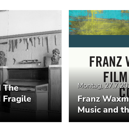
Montag, 27.7.20
d The
 Fragile
Franz Waxm
Music and th