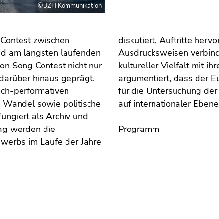
©UZH Kommunikation
 Contest zwischen
es Erbe mit populären
und am längsten laufenden
al übertragenen Bilder
on Song Contest nicht nur
ationen analysiert. Es wird
arüber hinaus geprägt.
in einzigartiges Beispiel
isch-performativen
 Medien und Politik
n Wandel sowie politische
auf internationaler Ebene 
ungiert als Archiv und
rag werden die
Programm
werbs im Laufe der Jahre