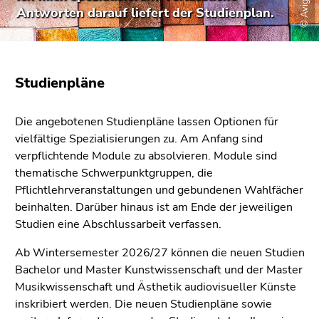
© AvigatoR
bestätigen
Antworten darauf liefert der Studienplan.
Sie diesen
Link.
Beginn
Zum
Studienpläne
des
Inhalt
Seitenbereichs:
(Zugriffstaste
Seitenbereiche:
1)
Die angebotenen Studienpläne lassen Optionen für
Zur
vielfältige Spezialisierungen zu. Am Anfang sind
Positionsanzeige
verpflichtende Module zu absolvieren. Module sind
(Zugriffstaste
thematische Schwerpunktgruppen, die
2)
Pflichtlehrveranstaltungen und gebundenen Wahlfächer
Zur
beinhalten. Darüber hinaus ist am Ende der jeweiligen
Hauptnavigation
Studien eine Abschlussarbeit verfassen.
(Zugriffstaste
Ab Wintersemester 2026/27 können die neuen Studien
3)
Bachelor und Master Kunstwissenschaft und der Master
Zur
Musikwissenschaft und Ästhetik audiovisueller Künste
Unternavigation
inskribiert werden. Die neuen Studienpläne sowie
(Zugriffstaste