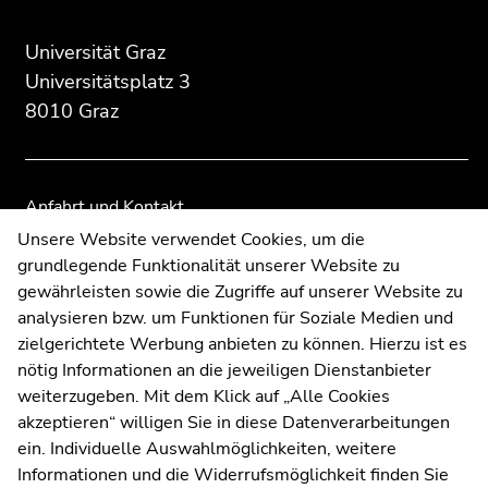
Beginn
Ende
Ende
des
dieses
dieses
Universität Graz
Seitenbereichs:
Seitenbereichs.
Seitenbereichs.
Universitätsplatz 3
Zusatzinformationen:
Zur
Zur
8010 Graz
Übersicht
Übersicht
der
der
Seitenbereiche
Seitenbereiche
Anfahrt und Kontakt
Kommunikation und Öffentlichkeitsarbeit
Unsere Website verwendet Cookies, um die
grundlegende Funktionalität unserer Website zu
Moodle
gewährleisten sowie die Zugriffe auf unserer Website zu
UNIGRAZonline
analysieren bzw. um Funktionen für Soziale Medien und
Impressum
zielgerichtete Werbung anbieten zu können. Hierzu ist es
Datenschutzerklärung
nötig Informationen an die jeweiligen Dienstanbieter
Cookie-Einstellungen
weiterzugeben. Mit dem Klick auf „Alle Cookies
Barrierefreiheitserklärung
akzeptieren“ willigen Sie in diese Datenverarbeitungen
ein. Individuelle Auswahlmöglichkeiten, weitere
Informationen und die Widerrufsmöglichkeit finden Sie