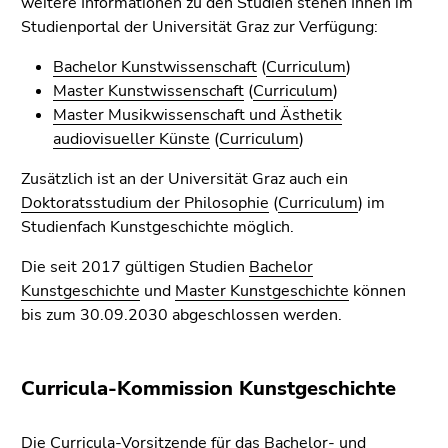
weitere Informationen zu den Studien stehen Ihnen im
4)
Studienportal der Universität Graz zur Verfügung:
Zu
den
Bachelor Kunstwissenschaft
(
Curriculum
)
Zusatzinformationen
Master Kunstwissenschaft
(
Curriculum
)
(Zugriffstaste
Master Musikwissenschaft und Ästhetik
5)
audiovisueller Künste
(
Curriculum
)
Zu
den
Zusätzlich ist an der Universität Graz auch ein
Seiteneinstellungen
Doktoratsstudium der Philosophie
(
Curriculum
) im
(Benutzer/Sprache)
Studienfach Kunstgeschichte möglich.
(Zugriffstaste
Die seit 2017 gültigen Studien
Bachelor
8)
Kunstgeschichte
und
Master Kunstgeschichte
können
Zur
bis zum 30.09.2030 abgeschlossen werden.
Suche
(Zugriffstaste
9)
Curricula-Kommission Kunstgeschichte
Ende
dieses
Die Curricula-Vorsitzende für das Bachelor- und