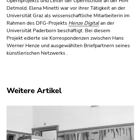
Opernprojekts und Leiter der Opernschule an der HfM
(Zugriffstaste
Detmold. Elena Minetti war vor ihrer Tätigkeit an der
5)
Universität Graz als wissenschaftliche Mitarbeiterin im
Zu
Rahmen des DFG-Projekts
Henze Digital
an der
den
Universität Paderborn beschäftigt. Bei diesem
Seiteneinstellungen
Projekt edierte sie Korrespondenzen zwischen Hans
(Benutzer/Sprache)
Werner Henze und ausgewählten Briefpartnern seines
(Zugriffstaste
künstlerischen Netzwerks .
8)
Zur
Suche
(Zugriffstaste
9)
Weitere Artikel
Ende
dieses
Seitenbereichs.
Zur
Übersicht
der