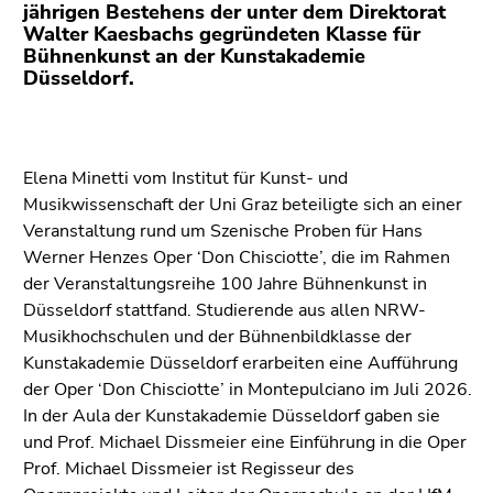
bestätigen
jährigen Bestehens der unter dem Direktorat
Sie diesen
Walter Kaesbachs gegründeten Klasse für
Bühnenkunst an der Kunstakademie
Link.
Düsseldorf.
Beginn
Zum
des
Inhalt
Seitenbereichs:
(Zugriffstaste
Elena Minetti vom Institut für Kunst- und
Seitenbereiche:
1)
Musikwissenschaft der Uni Graz beteiligte sich an einer
Zur
Veranstaltung rund um Szenische Proben für Hans
Positionsanzeige
Werner Henzes Oper ‘Don Chisciotte’, die im Rahmen
(Zugriffstaste
der Veranstaltungsreihe 100 Jahre Bühnenkunst in
2)
Düsseldorf stattfand. Studierende aus allen NRW-
Zur
Musikhochschulen und der Bühnenbildklasse der
Hauptnavigation
Kunstakademie Düsseldorf erarbeiten eine Aufführung
(Zugriffstaste
der Oper ‘Don Chisciotte’ in Montepulciano im Juli 2026.
3)
In der Aula der Kunstakademie Düsseldorf gaben sie
Zu
und Prof. Michael Dissmeier eine Einführung in die Oper
den
Prof. Michael Dissmeier ist Regisseur des
Zusatzinformationen