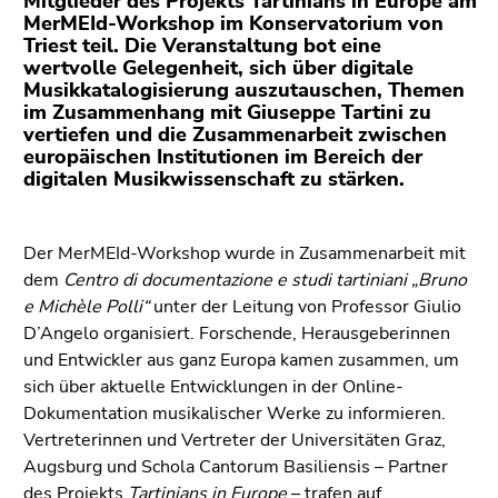
Mitglieder des Projekts Tartinians in Europe am
(Zugriffstaste
MerMEId-Workshop im Konservatorium von
5)
Triest teil. Die Veranstaltung bot eine
Zu
wertvolle Gelegenheit, sich über digitale
den
Musikkatalogisierung auszutauschen, Themen
im Zusammenhang mit Giuseppe Tartini zu
Seiteneinstellungen
vertiefen und die Zusammenarbeit zwischen
(Benutzer/Sprache)
europäischen Institutionen im Bereich der
(Zugriffstaste
digitalen Musikwissenschaft zu stärken.
8)
Zur
Suche
Der MerMEId-Workshop wurde in Zusammenarbeit mit
(Zugriffstaste
dem
Centro di documentazione e studi tartiniani „Bruno
9)
e Michèle Polli“
unter der Leitung von Professor Giulio
D’Angelo organisiert. Forschende, Herausgeberinnen
Ende
und Entwickler aus ganz Europa kamen zusammen, um
dieses
sich über aktuelle Entwicklungen in der Online-
Seitenbereichs.
Dokumentation musikalischer Werke zu informieren.
Zur
Vertreterinnen und Vertreter der Universitäten Graz,
Übersicht
Augsburg und Schola Cantorum Basiliensis – Partner
der
des Projekts
Tartinians in Europe
– trafen auf