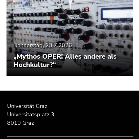
Donnerstag, 23.7.2026
„Mythos OPER! Alles andere als
Hochkultur?“
Beginn
Ende
Ende
des
dieses
dieses
Universität Graz
Seitenbereichs:
Seitenbereichs.
Seitenbereichs.
Universitätsplatz 3
Zusatzinformationen:
Zur
Zur
8010 Graz
Übersicht
Übersicht
der
der
Seitenbereiche
Seitenbereiche