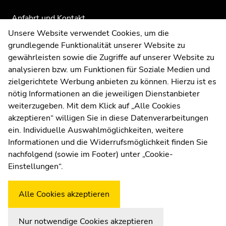
Anfahrt und Kontakt
Kommunikation und Öffentlichkeitsarbeit
Unsere Website verwendet Cookies, um die
grundlegende Funktionalität unserer Website zu
Moodle
gewährleisten sowie die Zugriffe auf unserer Website zu
UNIGRAZonline
analysieren bzw. um Funktionen für Soziale Medien und
Impressum
zielgerichtete Werbung anbieten zu können. Hierzu ist es
Datenschutzerklärung
nötig Informationen an die jeweiligen Dienstanbieter
Cookie-Einstellungen
weiterzugeben. Mit dem Klick auf „Alle Cookies
Barrierefreiheitserklärung
akzeptieren“ willigen Sie in diese Datenverarbeitungen
ein. Individuelle Auswahlmöglichkeiten, weitere
Informationen und die Widerrufsmöglichkeit finden Sie
nachfolgend (sowie im Footer) unter „Cookie-
Wetterstation
Uni Graz
Einstellungen“.
Alle Cookies akzeptieren
Nur notwendige Cookies akzeptieren