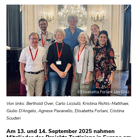
bestätigen
Sie diesen
Link.
Beginn
Zum
des
Inhalt
Seitenbereichs:
(Zugriffstaste
Seitenbereiche:
1)
Zur
Positionsanzeige
(Zugriffstaste
2)
Zur
©Elisabetta Forlani, Uni Graz
Hauptnavigation
(Zugriffstaste
Von links: Berthold Over, Carlo Licciulli, Kristina Richts-Matthaei,
3)
Giulio D’Angelo, Agnese Pavanello, Elisabetta Forlani, Cristina
Zu
Scuderi
den
Am 13. und 14. September 2025 nahmen
Zusatzinformationen