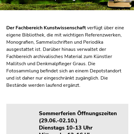
bestätigen
Sie diesen
Link.
Der Fachbereich Kunstwissenschaft
verfügt über eine
Beginn
Zum
eigene Bibliothek, die mit wichtigen Referenzwerken,
des
Inhalt
Monografien, Sammelschriften und Periodika
Seitenbereichs:
(Zugriffstaste
ausgestattet ist. Darüber hinaus verwaltet der
Seitenbereiche:
1)
Fachbereich archivalisches Material zum Künstler
Zur
Mallitsch und Denkmalpfleger Graus. Die
Positionsanzeige
Fotosammlung befindet sich an einem Depotstandort
(Zugriffstaste
und ist daher nur eingeschränkt zugänglich. Die
2)
Bestände werden laufend ergänzt.
Zur
Hauptnavigation
(Zugriffstaste
3)
Sommerferien Öffnungszeiten
Zur
(29.06.-02.10.)
Unternavigation
Dienstags 10-13 Uhr
(Zugriffstaste