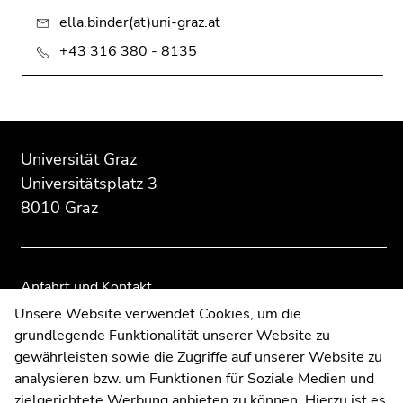
ella.binder(at)uni-graz.at
+43 316 380 - 8135
Beginn
Ende
Ende
des
dieses
dieses
Universität Graz
Seitenbereichs:
Seitenbereichs.
Seitenbereichs.
Universitätsplatz 3
Zusatzinformationen:
Zur
Zur
8010 Graz
Übersicht
Übersicht
der
der
Seitenbereiche
Seitenbereiche
Anfahrt und Kontakt
Kommunikation und Öffentlichkeitsarbeit
Unsere Website verwendet Cookies, um die
grundlegende Funktionalität unserer Website zu
Moodle
gewährleisten sowie die Zugriffe auf unserer Website zu
UNIGRAZonline
analysieren bzw. um Funktionen für Soziale Medien und
Impressum
zielgerichtete Werbung anbieten zu können. Hierzu ist es