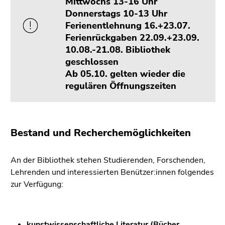
Mittwochs 13-16 Uhr
4)
Donnerstags 10-13 Uhr
Zu
Ferienentlehnung 16.+23.07.
den
Ferienrückgaben 22.09.+23.09.
Zusatzinformationen
10.08.-21.08. Bibliothek
(Zugriffstaste
geschlossen
5)
Ab 05.10. gelten wieder die
Zu
regulären Öffnungszeiten
den
Seiteneinstellungen
(Benutzer/Sprache)
(Zugriffstaste
Bestand und Recherchemöglichkeiten
8)
Zur
An der Bibliothek stehen Studierenden, Forschenden,
Suche
Lehrenden und interessierten Benützer:innen folgendes
(Zugriffstaste
zur Verfügung:
9)
Ende
dieses
kunstwissenschaftliche Literatur (Bücher,